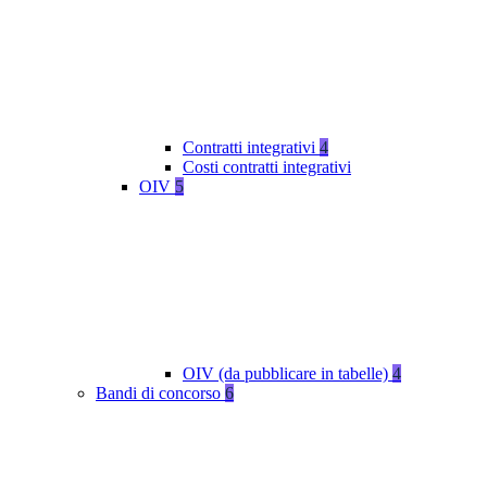
Contratti integrativi
4
Costi contratti integrativi
OIV
5
OIV (da pubblicare in tabelle)
4
Bandi di concorso
6