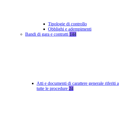
Tipologie di controllo
Obblighi e adempimenti
Bandi di gara e contratti
144
Atti e documenti di carattere generale riferiti a
tutte le procedure
24