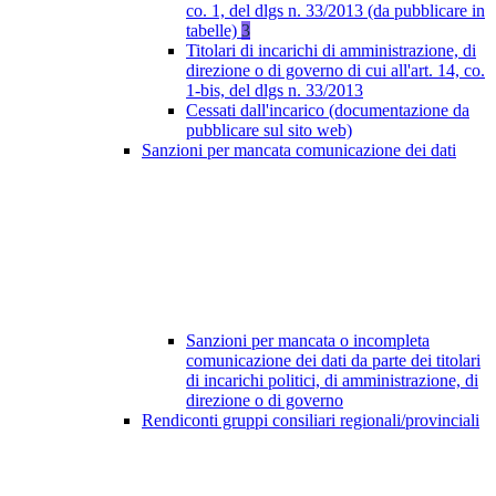
co. 1, del dlgs n. 33/2013 (da pubblicare in
tabelle)
3
Titolari di incarichi di amministrazione, di
direzione o di governo di cui all'art. 14, co.
1-bis, del dlgs n. 33/2013
Cessati dall'incarico (documentazione da
pubblicare sul sito web)
Sanzioni per mancata comunicazione dei dati
Sanzioni per mancata o incompleta
comunicazione dei dati da parte dei titolari
di incarichi politici, di amministrazione, di
direzione o di governo
Rendiconti gruppi consiliari regionali/provinciali