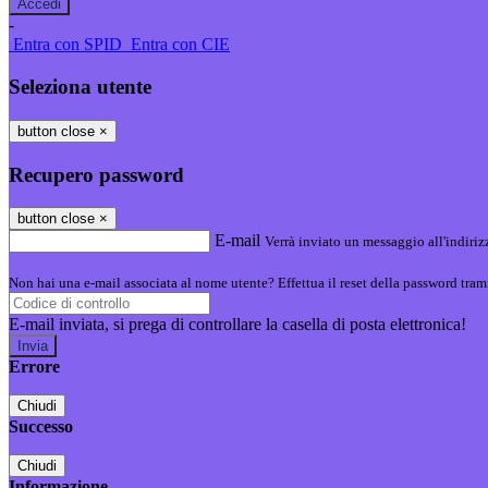
-
Entra con SPID
Entra con CIE
Seleziona utente
button close
×
Recupero password
button close
×
E-mail
Verrà inviato un messaggio all'indirizz
Non hai una e-mail associata al nome utente? Effettua il reset della password tram
E-mail inviata, si prega di controllare la casella di posta elettronica!
Errore
Chiudi
Successo
Chiudi
Informazione