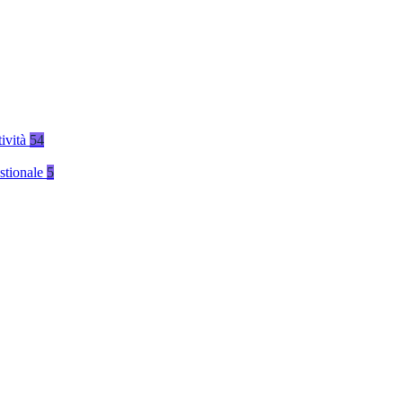
tività
54
stionale
5