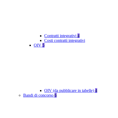
Contratti integrativi
4
Costi contratti integrativi
OIV
5
OIV (da pubblicare in tabelle)
4
Bandi di concorso
6