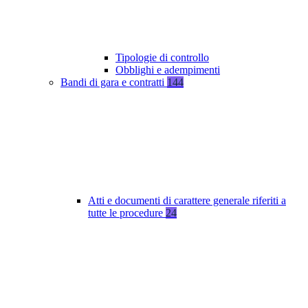
Tipologie di controllo
Obblighi e adempimenti
Bandi di gara e contratti
144
Atti e documenti di carattere generale riferiti a
tutte le procedure
24