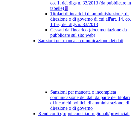
co. 1, del dlgs n. 33/2013 (da pubblicare in
tabelle)
3
Titolari di incarichi di amministrazione, di
direzione o di governo di cui all'art. 14, co.
1-bis, del dlgs n. 33/2013
Cessati dall'incarico (documentazione da
pubblicare sul sito web)
Sanzioni per mancata comunicazione dei dati
Sanzioni per mancata o incompleta
comunicazione dei dati da parte dei titolari
di incarichi politici, di amministrazione, di
direzione o di governo
Rendiconti gruppi consiliari regionali/provinciali