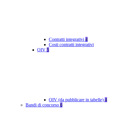
Contratti integrativi
4
Costi contratti integrativi
OIV
5
OIV (da pubblicare in tabelle)
4
Bandi di concorso
6