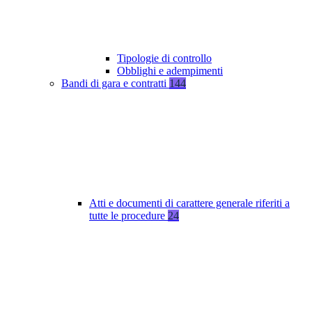
Tipologie di controllo
Obblighi e adempimenti
Bandi di gara e contratti
144
Atti e documenti di carattere generale riferiti a
tutte le procedure
24