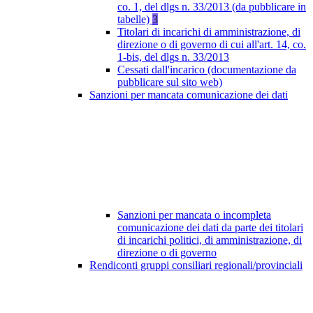
co. 1, del dlgs n. 33/2013 (da pubblicare in
tabelle)
3
Titolari di incarichi di amministrazione, di
direzione o di governo di cui all'art. 14, co.
1-bis, del dlgs n. 33/2013
Cessati dall'incarico (documentazione da
pubblicare sul sito web)
Sanzioni per mancata comunicazione dei dati
Sanzioni per mancata o incompleta
comunicazione dei dati da parte dei titolari
di incarichi politici, di amministrazione, di
direzione o di governo
Rendiconti gruppi consiliari regionali/provinciali