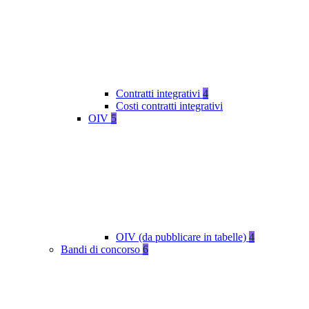
Contratti integrativi
4
Costi contratti integrativi
OIV
5
OIV (da pubblicare in tabelle)
4
Bandi di concorso
6