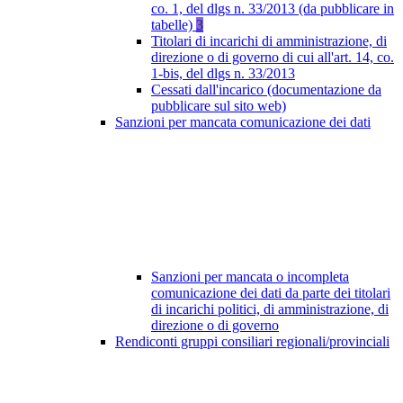
co. 1, del dlgs n. 33/2013 (da pubblicare in
tabelle)
3
Titolari di incarichi di amministrazione, di
direzione o di governo di cui all'art. 14, co.
1-bis, del dlgs n. 33/2013
Cessati dall'incarico (documentazione da
pubblicare sul sito web)
Sanzioni per mancata comunicazione dei dati
Sanzioni per mancata o incompleta
comunicazione dei dati da parte dei titolari
di incarichi politici, di amministrazione, di
direzione o di governo
Rendiconti gruppi consiliari regionali/provinciali