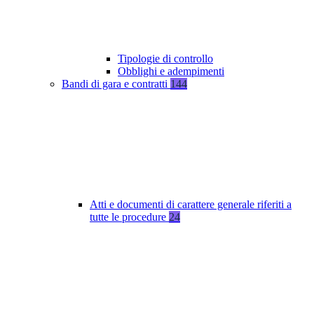
Tipologie di controllo
Obblighi e adempimenti
Bandi di gara e contratti
144
Atti e documenti di carattere generale riferiti a
tutte le procedure
24