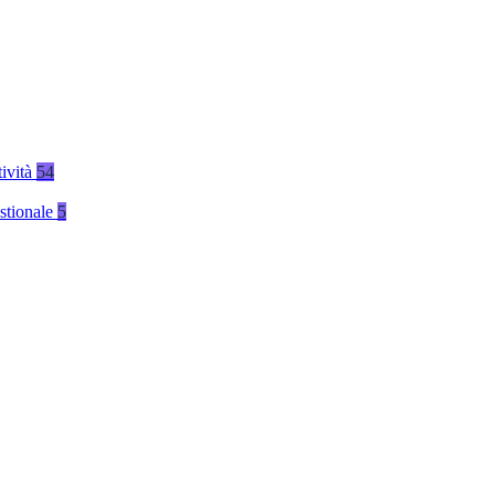
tività
54
stionale
5