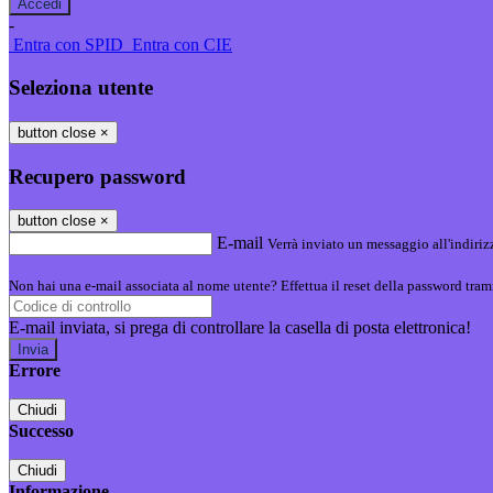
-
Entra con SPID
Entra con CIE
Seleziona utente
button close
×
Recupero password
button close
×
E-mail
Verrà inviato un messaggio all'indirizz
Non hai una e-mail associata al nome utente? Effettua il reset della password tram
E-mail inviata, si prega di controllare la casella di posta elettronica!
Errore
Chiudi
Successo
Chiudi
Informazione