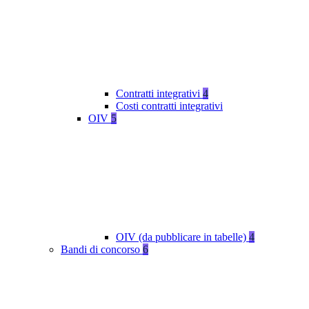
Contratti integrativi
4
Costi contratti integrativi
OIV
5
OIV (da pubblicare in tabelle)
4
Bandi di concorso
6