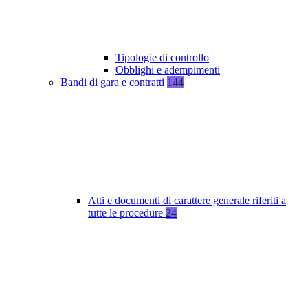
Tipologie di controllo
Obblighi e adempimenti
Bandi di gara e contratti
144
Atti e documenti di carattere generale riferiti a
tutte le procedure
24