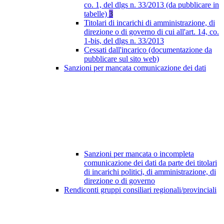
co. 1, del dlgs n. 33/2013 (da pubblicare in
tabelle)
3
Titolari di incarichi di amministrazione, di
direzione o di governo di cui all'art. 14, co.
1-bis, del dlgs n. 33/2013
Cessati dall'incarico (documentazione da
pubblicare sul sito web)
Sanzioni per mancata comunicazione dei dati
Sanzioni per mancata o incompleta
comunicazione dei dati da parte dei titolari
di incarichi politici, di amministrazione, di
direzione o di governo
Rendiconti gruppi consiliari regionali/provinciali