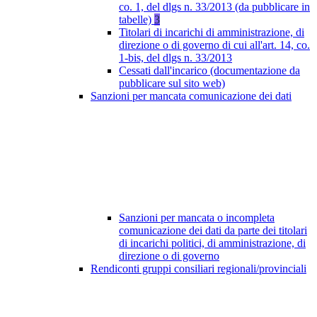
co. 1, del dlgs n. 33/2013 (da pubblicare in
tabelle)
3
Titolari di incarichi di amministrazione, di
direzione o di governo di cui all'art. 14, co.
1-bis, del dlgs n. 33/2013
Cessati dall'incarico (documentazione da
pubblicare sul sito web)
Sanzioni per mancata comunicazione dei dati
Sanzioni per mancata o incompleta
comunicazione dei dati da parte dei titolari
di incarichi politici, di amministrazione, di
direzione o di governo
Rendiconti gruppi consiliari regionali/provinciali