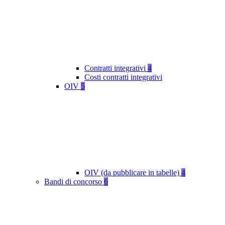
Contratti integrativi
4
Costi contratti integrativi
OIV
5
OIV (da pubblicare in tabelle)
4
Bandi di concorso
6