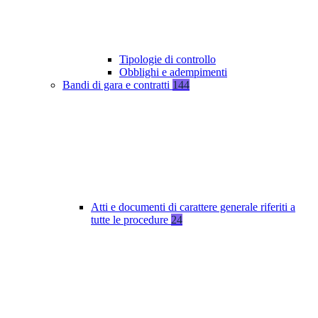
Tipologie di controllo
Obblighi e adempimenti
Bandi di gara e contratti
144
Atti e documenti di carattere generale riferiti a
tutte le procedure
24