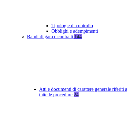
Tipologie di controllo
Obblighi e adempimenti
Bandi di gara e contratti
144
Atti e documenti di carattere generale riferiti a
tutte le procedure
24