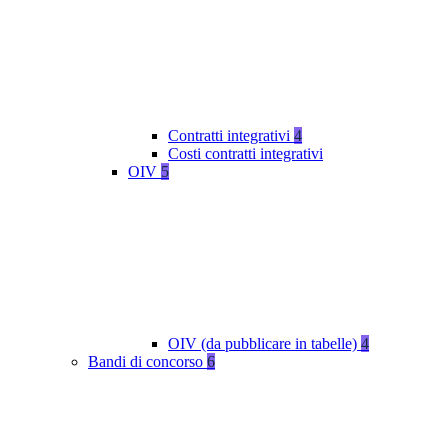
Contratti integrativi
4
Costi contratti integrativi
OIV
5
OIV (da pubblicare in tabelle)
4
Bandi di concorso
6