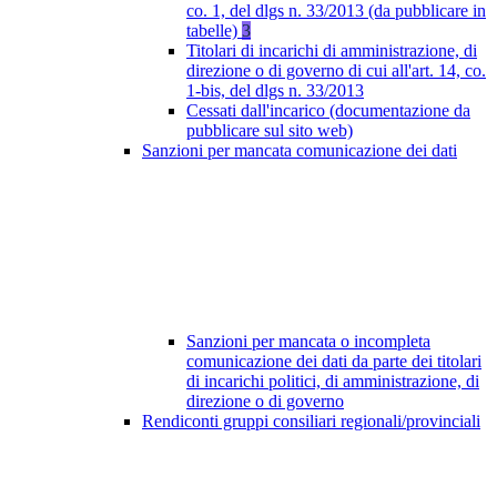
co. 1, del dlgs n. 33/2013 (da pubblicare in
tabelle)
3
Titolari di incarichi di amministrazione, di
direzione o di governo di cui all'art. 14, co.
1-bis, del dlgs n. 33/2013
Cessati dall'incarico (documentazione da
pubblicare sul sito web)
Sanzioni per mancata comunicazione dei dati
Sanzioni per mancata o incompleta
comunicazione dei dati da parte dei titolari
di incarichi politici, di amministrazione, di
direzione o di governo
Rendiconti gruppi consiliari regionali/provinciali