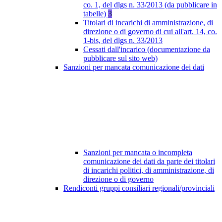
co. 1, del dlgs n. 33/2013 (da pubblicare in
tabelle)
3
Titolari di incarichi di amministrazione, di
direzione o di governo di cui all'art. 14, co.
1-bis, del dlgs n. 33/2013
Cessati dall'incarico (documentazione da
pubblicare sul sito web)
Sanzioni per mancata comunicazione dei dati
Sanzioni per mancata o incompleta
comunicazione dei dati da parte dei titolari
di incarichi politici, di amministrazione, di
direzione o di governo
Rendiconti gruppi consiliari regionali/provinciali