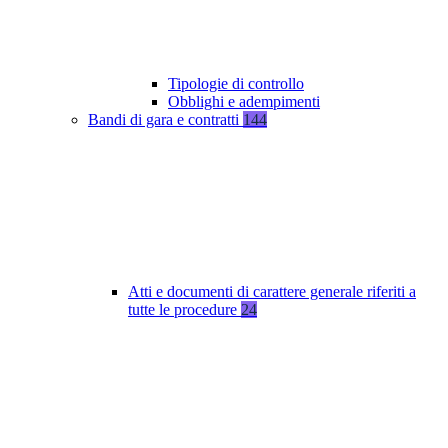
Tipologie di controllo
Obblighi e adempimenti
Bandi di gara e contratti
144
Atti e documenti di carattere generale riferiti a
tutte le procedure
24