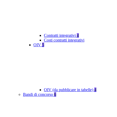
Contratti integrativi
4
Costi contratti integrativi
OIV
5
OIV (da pubblicare in tabelle)
4
Bandi di concorso
6