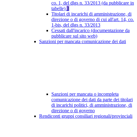
co. 1, del dlgs n. 33/2013 (da pubblicare in
tabelle)
3
Titolari di incarichi di amministrazione, di
direzione o di governo di cui all'art. 14, co.
1-bis, del dlgs n. 33/2013
Cessati dall'incarico (documentazione da
pubblicare sul sito web)
Sanzioni per mancata comunicazione dei dati
Sanzioni per mancata o incompleta
comunicazione dei dati da parte dei titolari
di incarichi politici, di amministrazione, di
direzione o di governo
Rendiconti gruppi consiliari regionali/provinciali