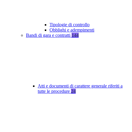
Tipologie di controllo
Obblighi e adempimenti
Bandi di gara e contratti
144
Atti e documenti di carattere generale riferiti a
tutte le procedure
24