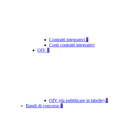
Contratti integrativi
4
Costi contratti integrativi
OIV
5
OIV (da pubblicare in tabelle)
4
Bandi di concorso
6