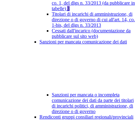
co. 1, del dlgs n. 33/2013 (da pubblicare in
tabelle)
3
Titolari di incarichi di amministrazione, di
direzione o di governo di cui all'art. 14, co.
1-bis, del dlgs n. 33/2013
Cessati dall'incarico (documentazione da
pubblicare sul sito web)
Sanzioni per mancata comunicazione dei dati
Sanzioni per mancata o incompleta
comunicazione dei dati da parte dei titolari
di incarichi politici, di amministrazione, di
direzione o di governo
Rendiconti gruppi consiliari regionali/provinciali