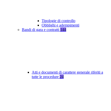
Tipologie di controllo
Obblighi e adempimenti
Bandi di gara e contratti
144
Atti e documenti di carattere generale riferiti a
tutte le procedure
24