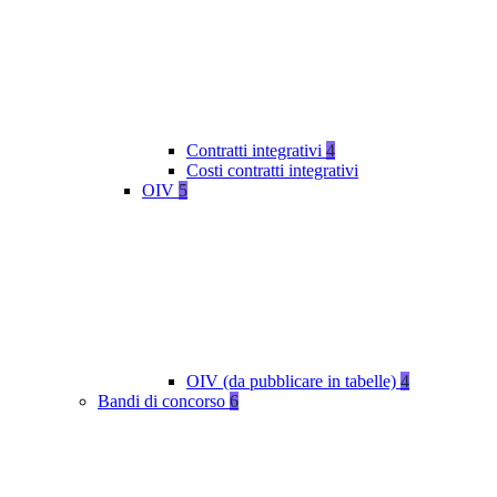
Contratti integrativi
4
Costi contratti integrativi
OIV
5
OIV (da pubblicare in tabelle)
4
Bandi di concorso
6