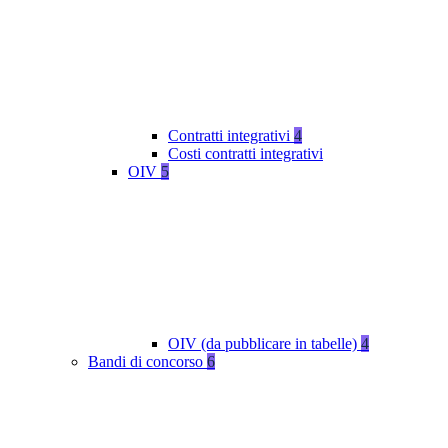
Contratti integrativi
4
Costi contratti integrativi
OIV
5
OIV (da pubblicare in tabelle)
4
Bandi di concorso
6