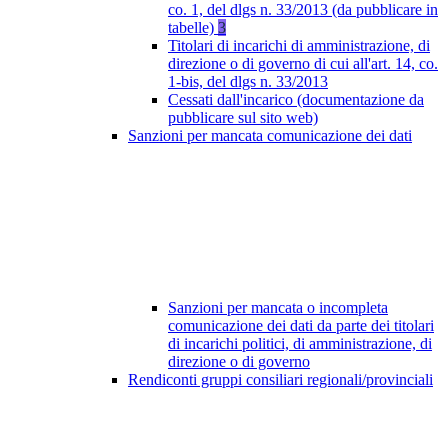
co. 1, del dlgs n. 33/2013 (da pubblicare in
tabelle)
3
Titolari di incarichi di amministrazione, di
direzione o di governo di cui all'art. 14, co.
1-bis, del dlgs n. 33/2013
Cessati dall'incarico (documentazione da
pubblicare sul sito web)
Sanzioni per mancata comunicazione dei dati
Sanzioni per mancata o incompleta
comunicazione dei dati da parte dei titolari
di incarichi politici, di amministrazione, di
direzione o di governo
Rendiconti gruppi consiliari regionali/provinciali