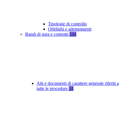
Tipologie di controllo
Obblighi e adempimenti
Bandi di gara e contratti
144
Atti e documenti di carattere generale riferiti a
tutte le procedure
24