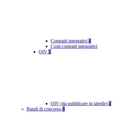
Contratti integrativi
4
Costi contratti integrativi
OIV
5
OIV (da pubblicare in tabelle)
4
Bandi di concorso
6