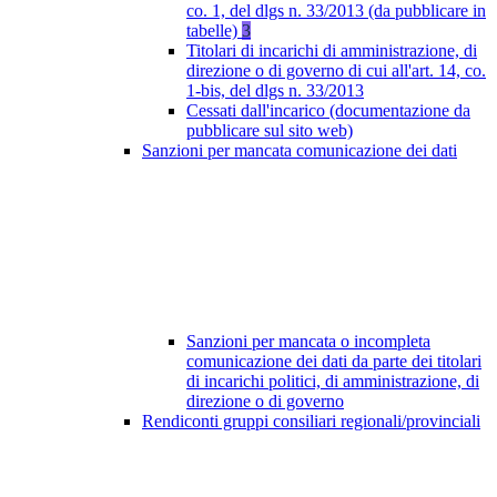
co. 1, del dlgs n. 33/2013 (da pubblicare in
tabelle)
3
Titolari di incarichi di amministrazione, di
direzione o di governo di cui all'art. 14, co.
1-bis, del dlgs n. 33/2013
Cessati dall'incarico (documentazione da
pubblicare sul sito web)
Sanzioni per mancata comunicazione dei dati
Sanzioni per mancata o incompleta
comunicazione dei dati da parte dei titolari
di incarichi politici, di amministrazione, di
direzione o di governo
Rendiconti gruppi consiliari regionali/provinciali