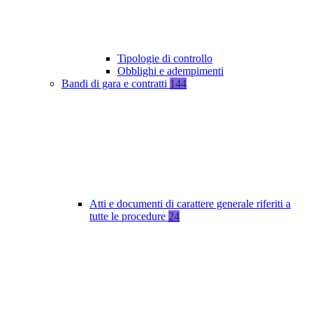
Tipologie di controllo
Obblighi e adempimenti
Bandi di gara e contratti
144
Atti e documenti di carattere generale riferiti a
tutte le procedure
24