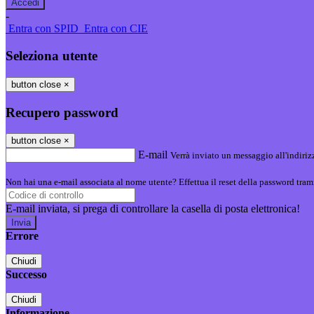
-
Entra con SPID
Entra con CIE
Seleziona utente
button close
×
Recupero password
button close
×
E-mail
Verrà inviato un messaggio all'indirizz
Non hai una e-mail associata al nome utente? Effettua il reset della password tram
E-mail inviata, si prega di controllare la casella di posta elettronica!
Errore
Chiudi
Successo
Chiudi
Informazione