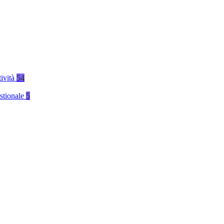
tività
54
stionale
5