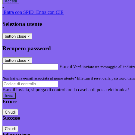
-
Entra con SPID
Entra con CIE
Seleziona utente
button close
×
Recupero password
button close
×
E-mail
Verrà inviato un messaggio all'indirizz
Non hai una e-mail associata al nome utente? Effettua il reset della password tram
E-mail inviata, si prega di controllare la casella di posta elettronica!
Errore
Chiudi
Successo
Chiudi
Informazione