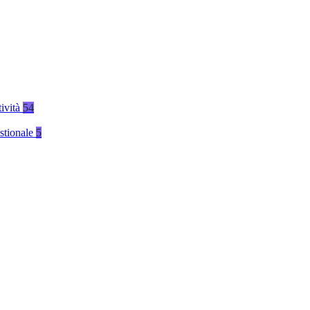
tività
54
stionale
5