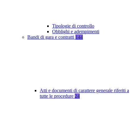
Tipologie di controllo
Obblighi e adempimenti
Bandi di gara e contratti
144
Atti e documenti di carattere generale riferiti a
tutte le procedure
24