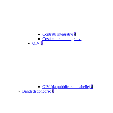
Contratti integrativi
4
Costi contratti integrativi
OIV
5
OIV (da pubblicare in tabelle)
4
Bandi di concorso
6