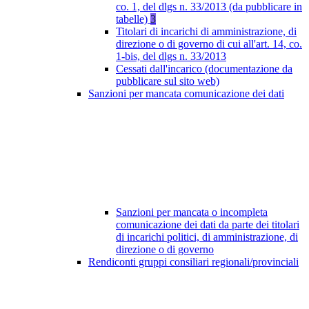
co. 1, del dlgs n. 33/2013 (da pubblicare in
tabelle)
3
Titolari di incarichi di amministrazione, di
direzione o di governo di cui all'art. 14, co.
1-bis, del dlgs n. 33/2013
Cessati dall'incarico (documentazione da
pubblicare sul sito web)
Sanzioni per mancata comunicazione dei dati
Sanzioni per mancata o incompleta
comunicazione dei dati da parte dei titolari
di incarichi politici, di amministrazione, di
direzione o di governo
Rendiconti gruppi consiliari regionali/provinciali