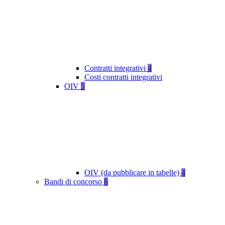
Contratti integrativi
4
Costi contratti integrativi
OIV
5
OIV (da pubblicare in tabelle)
4
Bandi di concorso
6