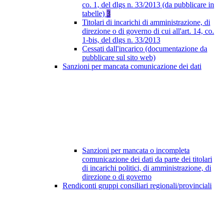
co. 1, del dlgs n. 33/2013 (da pubblicare in
tabelle)
3
Titolari di incarichi di amministrazione, di
direzione o di governo di cui all'art. 14, co.
1-bis, del dlgs n. 33/2013
Cessati dall'incarico (documentazione da
pubblicare sul sito web)
Sanzioni per mancata comunicazione dei dati
Sanzioni per mancata o incompleta
comunicazione dei dati da parte dei titolari
di incarichi politici, di amministrazione, di
direzione o di governo
Rendiconti gruppi consiliari regionali/provinciali