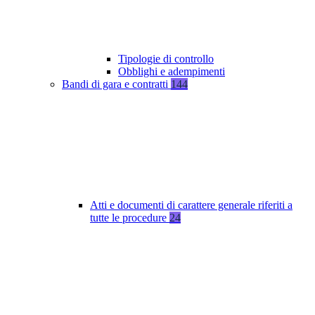
Tipologie di controllo
Obblighi e adempimenti
Bandi di gara e contratti
144
Atti e documenti di carattere generale riferiti a
tutte le procedure
24