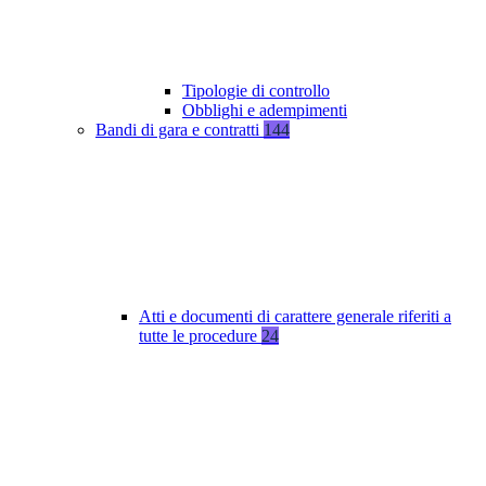
Tipologie di controllo
Obblighi e adempimenti
Bandi di gara e contratti
144
Atti e documenti di carattere generale riferiti a
tutte le procedure
24