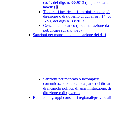
co. 1, del dlgs n. 33/2013 (da pubblicare in
tabelle)
3
Titolari di incarichi di amministrazione, di
direzione o di governo di cui all'art. 14, co.
1-bis, del dlgs n. 33/2013
Cessati dall'incarico (documentazione da
pubblicare sul sito web)
Sanzioni per mancata comunicazione dei dati
Sanzioni per mancata o incompleta
comunicazione dei dati da parte dei titolari
di incarichi politici, di amministrazione, di
direzione o di governo
Rendiconti gruppi consiliari regionali/provinciali