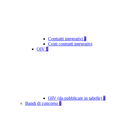
Contratti integrativi
4
Costi contratti integrativi
OIV
5
OIV (da pubblicare in tabelle)
4
Bandi di concorso
6