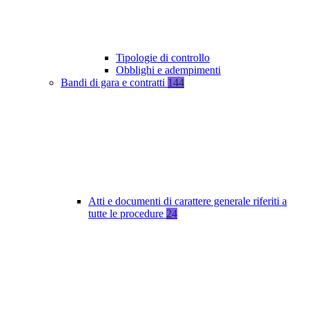
Tipologie di controllo
Obblighi e adempimenti
Bandi di gara e contratti
144
Atti e documenti di carattere generale riferiti a
tutte le procedure
24