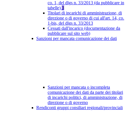
co. 1, del dlgs n. 33/2013 (da pubblicare in
tabelle)
3
Titolari di incarichi di amministrazione, di
direzione o di governo di cui all'art. 14, co.
1-bis, del dlgs n. 33/2013
Cessati dall'incarico (documentazione da
pubblicare sul sito web)
Sanzioni per mancata comunicazione dei dati
Sanzioni per mancata o incompleta
comunicazione dei dati da parte dei titolari
di incarichi politici, di amministrazione, di
direzione o di governo
Rendiconti gruppi consiliari regionali/provinciali