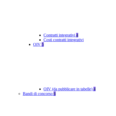
Contratti integrativi
4
Costi contratti integrativi
OIV
5
OIV (da pubblicare in tabelle)
4
Bandi di concorso
6