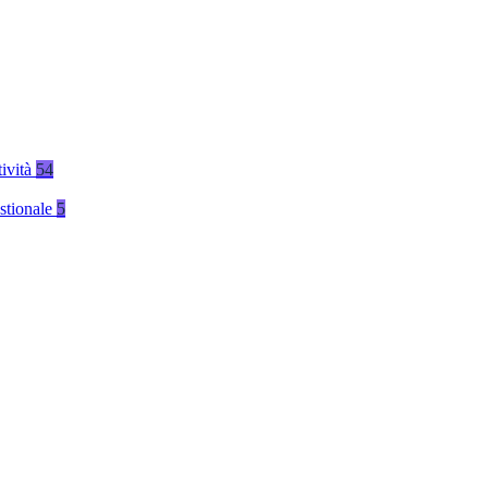
tività
54
stionale
5