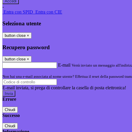
-
Entra con SPID
Entra con CIE
Seleziona utente
button close
×
Recupero password
button close
×
E-mail
Verrà inviato un messaggio all'indirizz
Non hai una e-mail associata al nome utente? Effettua il reset della password tram
E-mail inviata, si prega di controllare la casella di posta elettronica!
Errore
Chiudi
Successo
Chiudi
Informazione