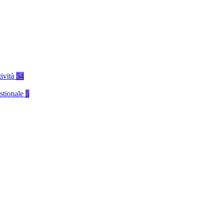
tività
54
stionale
5