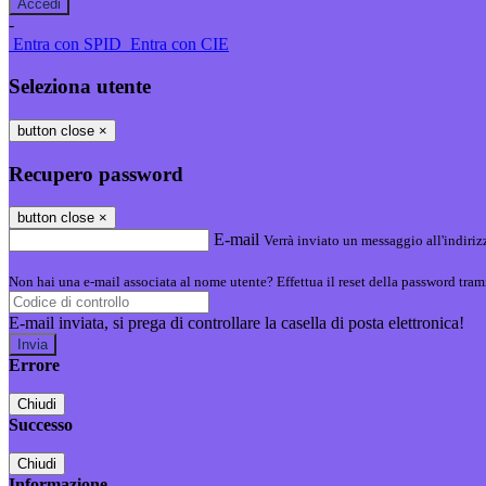
-
Entra con SPID
Entra con CIE
Seleziona utente
button close
×
Recupero password
button close
×
E-mail
Verrà inviato un messaggio all'indirizz
Non hai una e-mail associata al nome utente? Effettua il reset della password tram
E-mail inviata, si prega di controllare la casella di posta elettronica!
Errore
Chiudi
Successo
Chiudi
Informazione