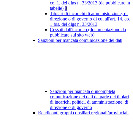
co. 1, del dlgs n. 33/2013 (da pubblicare in
tabelle)
3
Titolari di incarichi di amministrazione, di
direzione o di governo di cui all'art. 14, co.
1-bis, del dlgs n. 33/2013
Cessati dall'incarico (documentazione da
pubblicare sul sito web)
Sanzioni per mancata comunicazione dei dati
Sanzioni per mancata o incompleta
comunicazione dei dati da parte dei titolari
di incarichi politici, di amministrazione, di
direzione o di governo
Rendiconti gruppi consiliari regionali/provinciali