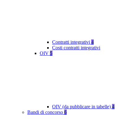
Contratti integrativi
4
Costi contratti integrativi
OIV
5
OIV (da pubblicare in tabelle)
4
Bandi di concorso
6