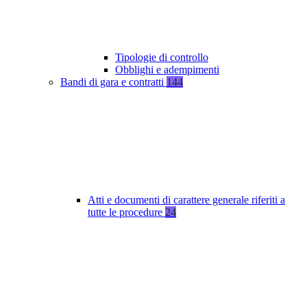
Tipologie di controllo
Obblighi e adempimenti
Bandi di gara e contratti
144
Atti e documenti di carattere generale riferiti a
tutte le procedure
24