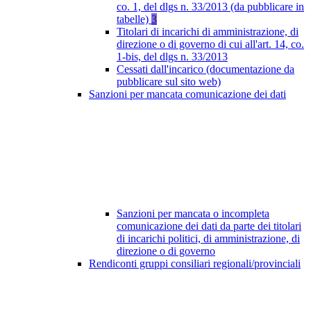
co. 1, del dlgs n. 33/2013 (da pubblicare in
tabelle)
3
Titolari di incarichi di amministrazione, di
direzione o di governo di cui all'art. 14, co.
1-bis, del dlgs n. 33/2013
Cessati dall'incarico (documentazione da
pubblicare sul sito web)
Sanzioni per mancata comunicazione dei dati
Sanzioni per mancata o incompleta
comunicazione dei dati da parte dei titolari
di incarichi politici, di amministrazione, di
direzione o di governo
Rendiconti gruppi consiliari regionali/provinciali