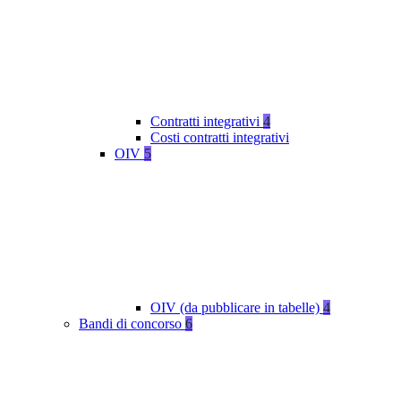
Contratti integrativi
4
Costi contratti integrativi
OIV
5
OIV (da pubblicare in tabelle)
4
Bandi di concorso
6