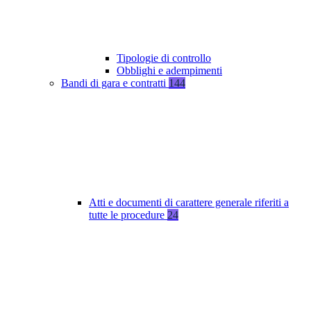
Tipologie di controllo
Obblighi e adempimenti
Bandi di gara e contratti
144
Atti e documenti di carattere generale riferiti a
tutte le procedure
24