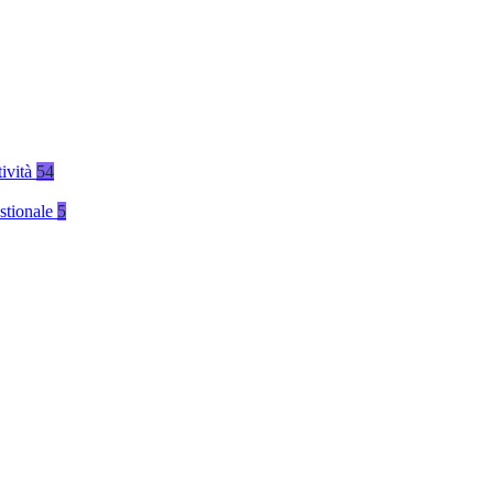
tività
54
stionale
5