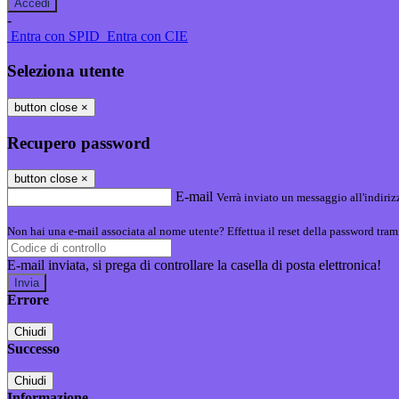
-
Entra con SPID
Entra con CIE
Seleziona utente
button close
×
Recupero password
button close
×
E-mail
Verrà inviato un messaggio all'indirizz
Non hai una e-mail associata al nome utente? Effettua il reset della password tram
E-mail inviata, si prega di controllare la casella di posta elettronica!
Errore
Chiudi
Successo
Chiudi
Informazione