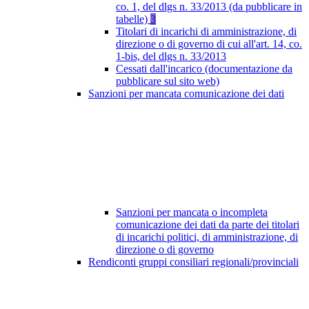
co. 1, del dlgs n. 33/2013 (da pubblicare in
tabelle)
3
Titolari di incarichi di amministrazione, di
direzione o di governo di cui all'art. 14, co.
1-bis, del dlgs n. 33/2013
Cessati dall'incarico (documentazione da
pubblicare sul sito web)
Sanzioni per mancata comunicazione dei dati
Sanzioni per mancata o incompleta
comunicazione dei dati da parte dei titolari
di incarichi politici, di amministrazione, di
direzione o di governo
Rendiconti gruppi consiliari regionali/provinciali