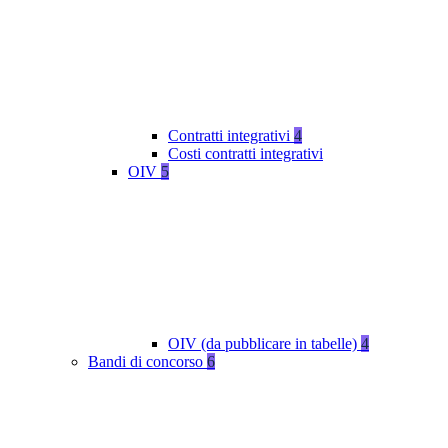
Contratti integrativi
4
Costi contratti integrativi
OIV
5
OIV (da pubblicare in tabelle)
4
Bandi di concorso
6