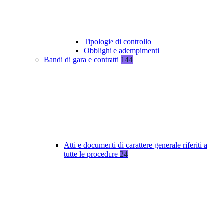
Tipologie di controllo
Obblighi e adempimenti
Bandi di gara e contratti
144
Atti e documenti di carattere generale riferiti a
tutte le procedure
24