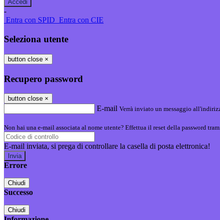
-
Entra con SPID
Entra con CIE
Seleziona utente
button close
×
Recupero password
button close
×
E-mail
Verrà inviato un messaggio all'indirizz
Non hai una e-mail associata al nome utente? Effettua il reset della password tram
E-mail inviata, si prega di controllare la casella di posta elettronica!
Errore
Chiudi
Successo
Chiudi
Informazione