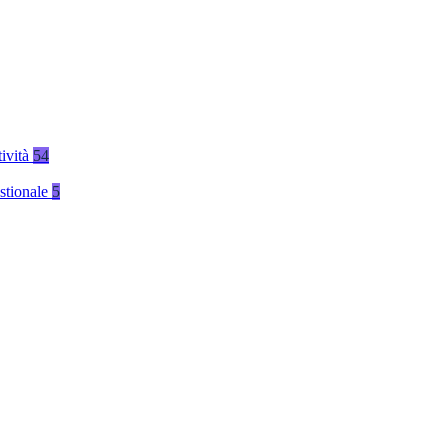
tività
54
stionale
5