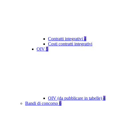
Contratti integrativi
4
Costi contratti integrativi
OIV
5
OIV (da pubblicare in tabelle)
4
Bandi di concorso
6