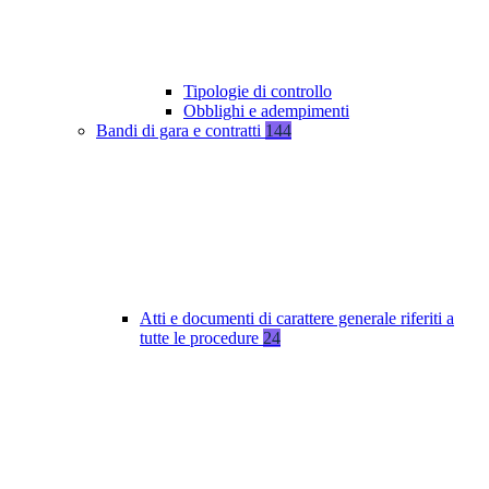
Tipologie di controllo
Obblighi e adempimenti
Bandi di gara e contratti
144
Atti e documenti di carattere generale riferiti a
tutte le procedure
24