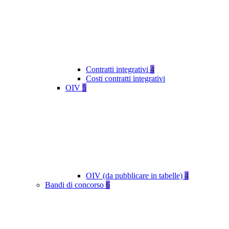
Contratti integrativi
4
Costi contratti integrativi
OIV
5
OIV (da pubblicare in tabelle)
4
Bandi di concorso
6