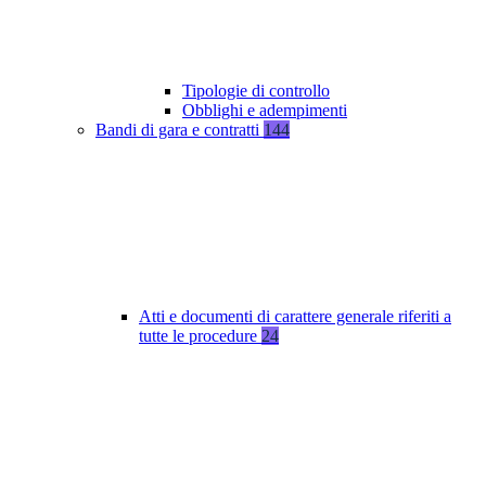
Tipologie di controllo
Obblighi e adempimenti
Bandi di gara e contratti
144
Atti e documenti di carattere generale riferiti a
tutte le procedure
24