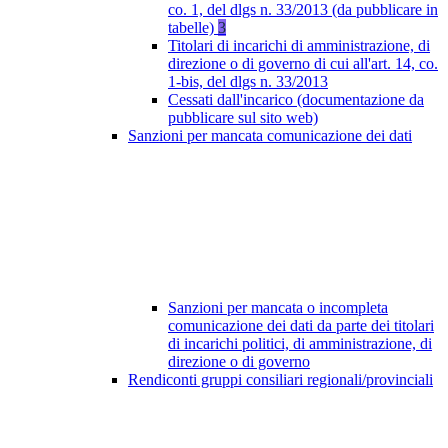
co. 1, del dlgs n. 33/2013 (da pubblicare in
tabelle)
3
Titolari di incarichi di amministrazione, di
direzione o di governo di cui all'art. 14, co.
1-bis, del dlgs n. 33/2013
Cessati dall'incarico (documentazione da
pubblicare sul sito web)
Sanzioni per mancata comunicazione dei dati
Sanzioni per mancata o incompleta
comunicazione dei dati da parte dei titolari
di incarichi politici, di amministrazione, di
direzione o di governo
Rendiconti gruppi consiliari regionali/provinciali