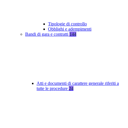
Tipologie di controllo
Obblighi e adempimenti
Bandi di gara e contratti
144
Atti e documenti di carattere generale riferiti a
tutte le procedure
24