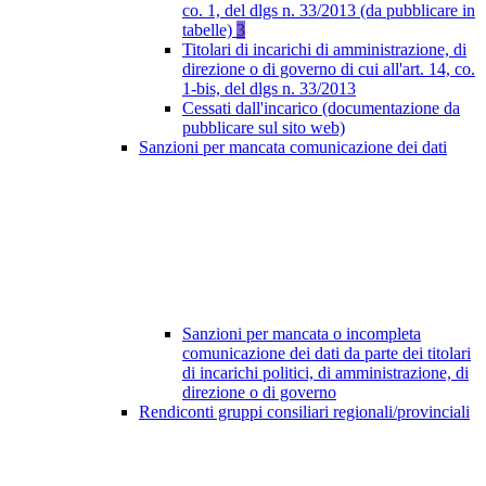
co. 1, del dlgs n. 33/2013 (da pubblicare in
tabelle)
3
Titolari di incarichi di amministrazione, di
direzione o di governo di cui all'art. 14, co.
1-bis, del dlgs n. 33/2013
Cessati dall'incarico (documentazione da
pubblicare sul sito web)
Sanzioni per mancata comunicazione dei dati
Sanzioni per mancata o incompleta
comunicazione dei dati da parte dei titolari
di incarichi politici, di amministrazione, di
direzione o di governo
Rendiconti gruppi consiliari regionali/provinciali