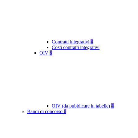
Contratti integrativi
4
Costi contratti integrativi
OIV
5
OIV (da pubblicare in tabelle)
4
Bandi di concorso
6