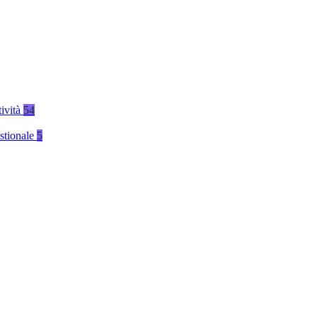
tività
54
stionale
5