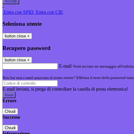
-
Entra con SPID
Entra con CIE
Seleziona utente
button close
×
Recupero password
button close
×
E-mail
Verrà inviato un messaggio all'indirizz
Non hai una e-mail associata al nome utente? Effettua il reset della password tram
E-mail inviata, si prega di controllare la casella di posta elettronica!
Errore
Chiudi
Successo
Chiudi
Informazione