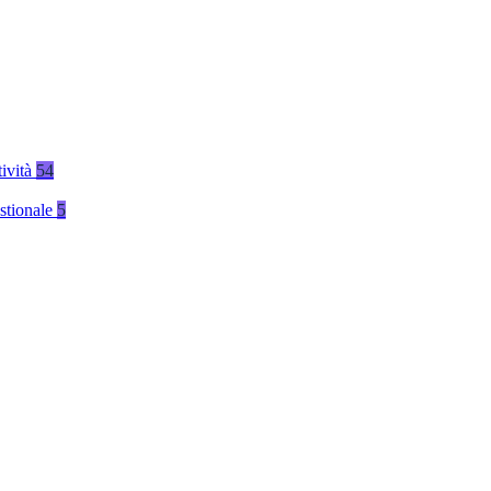
tività
54
stionale
5