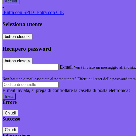
-
Entra con SPID
Entra con CIE
Seleziona utente
button close
×
Recupero password
button close
×
E-mail
Verrà inviato un messaggio all'indirizz
Non hai una e-mail associata al nome utente? Effettua il reset della password tram
E-mail inviata, si prega di controllare la casella di posta elettronica!
Errore
Chiudi
Successo
Chiudi
Informazione