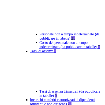
Personale non a tempo indeterminato (da
pubblicare in tabelle)
21
Costo del personale non a tempo
indeterminato (da pubblicare in tabelle)
7
Tassi di assenza
5
Tassi di assenza trimestrali (da pubblicare
in tabelle)
5
Incarichi conferiti e autorizzati ai dipendenti
(dirigenti e non dirigenti)
25