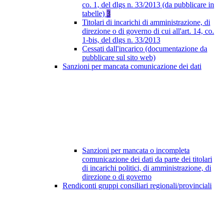
co. 1, del dlgs n. 33/2013 (da pubblicare in
tabelle)
3
Titolari di incarichi di amministrazione, di
direzione o di governo di cui all'art. 14, co.
1-bis, del dlgs n. 33/2013
Cessati dall'incarico (documentazione da
pubblicare sul sito web)
Sanzioni per mancata comunicazione dei dati
Sanzioni per mancata o incompleta
comunicazione dei dati da parte dei titolari
di incarichi politici, di amministrazione, di
direzione o di governo
Rendiconti gruppi consiliari regionali/provinciali