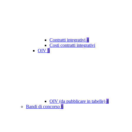
Contratti integrativi
4
Costi contratti integrativi
OIV
5
OIV (da pubblicare in tabelle)
4
Bandi di concorso
6