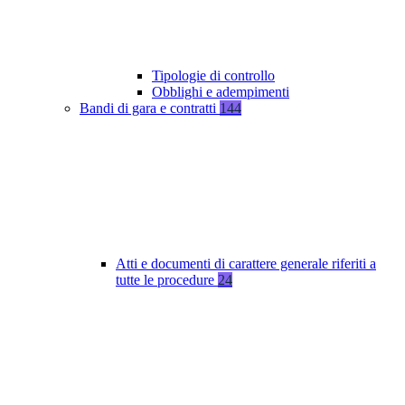
Tipologie di controllo
Obblighi e adempimenti
Bandi di gara e contratti
144
Atti e documenti di carattere generale riferiti a
tutte le procedure
24