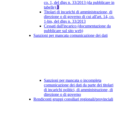
co. 1, del dlgs n. 33/2013 (da pubblicare in
tabelle)
3
Titolari di incarichi di amministrazione, di
direzione o di governo di cui all'art. 14, co.
1-bis, del dlgs n. 33/2013
Cessati dall'incarico (documentazione da
pubblicare sul sito web)
Sanzioni per mancata comunicazione dei dati
Sanzioni per mancata o incompleta
comunicazione dei dati da parte dei titolari
di incarichi politici, di amministrazione, di
direzione o di governo
Rendiconti gruppi consiliari regionali/provinciali