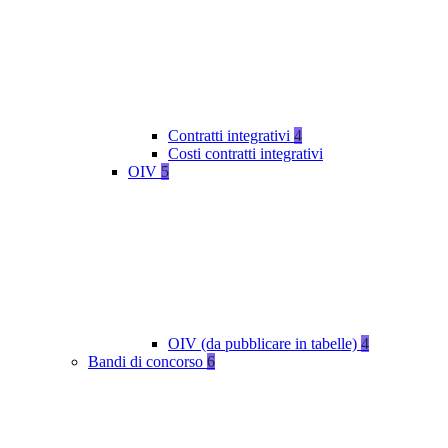
Contratti integrativi
4
Costi contratti integrativi
OIV
5
OIV (da pubblicare in tabelle)
4
Bandi di concorso
6