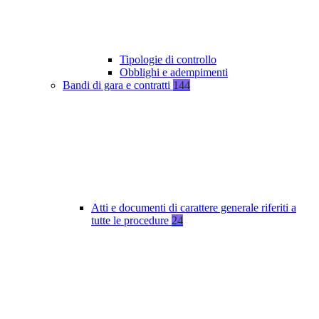
Tipologie di controllo
Obblighi e adempimenti
Bandi di gara e contratti
144
Atti e documenti di carattere generale riferiti a
tutte le procedure
24