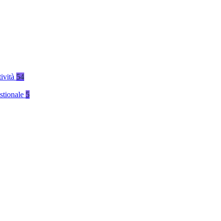
tività
54
stionale
5