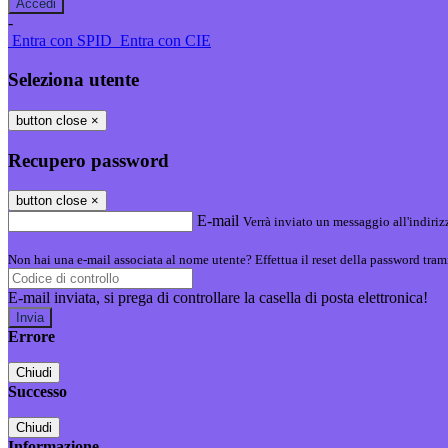
-
Entra con SPID
Entra con CIE
Seleziona utente
button close
×
Recupero password
button close
×
E-mail
Verrà inviato un messaggio all'indirizz
Non hai una e-mail associata al nome utente? Effettua il reset della password tram
E-mail inviata, si prega di controllare la casella di posta elettronica!
Errore
Chiudi
Successo
Chiudi
Informazione