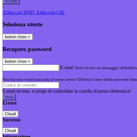
-
Entra con SPID
Entra con CIE
Seleziona utente
button close
×
Recupero password
button close
×
E-mail
Verrà inviato un messaggio all'indirizz
Non hai una e-mail associata al nome utente? Effettua il reset della password tram
E-mail inviata, si prega di controllare la casella di posta elettronica!
Errore
Chiudi
Successo
Chiudi
Informazione