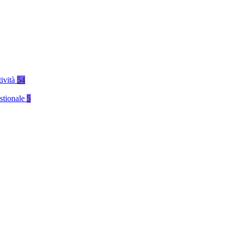
tività
54
stionale
5