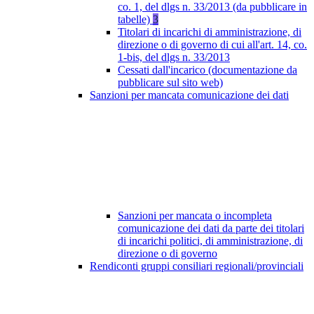
co. 1, del dlgs n. 33/2013 (da pubblicare in
tabelle)
3
Titolari di incarichi di amministrazione, di
direzione o di governo di cui all'art. 14, co.
1-bis, del dlgs n. 33/2013
Cessati dall'incarico (documentazione da
pubblicare sul sito web)
Sanzioni per mancata comunicazione dei dati
Sanzioni per mancata o incompleta
comunicazione dei dati da parte dei titolari
di incarichi politici, di amministrazione, di
direzione o di governo
Rendiconti gruppi consiliari regionali/provinciali