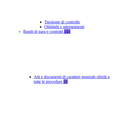
Tipologie di controllo
Obblighi e adempimenti
Bandi di gara e contratti
144
Atti e documenti di carattere generale riferiti a
tutte le procedure
24