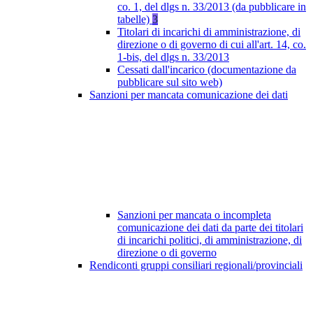
co. 1, del dlgs n. 33/2013 (da pubblicare in
tabelle)
3
Titolari di incarichi di amministrazione, di
direzione o di governo di cui all'art. 14, co.
1-bis, del dlgs n. 33/2013
Cessati dall'incarico (documentazione da
pubblicare sul sito web)
Sanzioni per mancata comunicazione dei dati
Sanzioni per mancata o incompleta
comunicazione dei dati da parte dei titolari
di incarichi politici, di amministrazione, di
direzione o di governo
Rendiconti gruppi consiliari regionali/provinciali