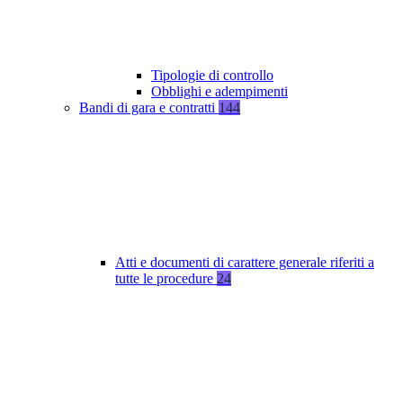
Tipologie di controllo
Obblighi e adempimenti
Bandi di gara e contratti
144
Atti e documenti di carattere generale riferiti a
tutte le procedure
24