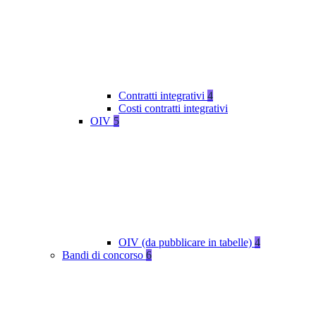
Contratti integrativi
4
Costi contratti integrativi
OIV
5
OIV (da pubblicare in tabelle)
4
Bandi di concorso
6