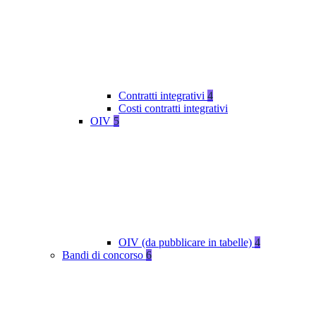
Contratti integrativi
4
Costi contratti integrativi
OIV
5
OIV (da pubblicare in tabelle)
4
Bandi di concorso
6