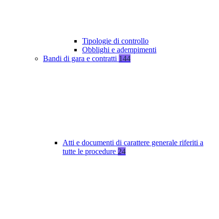
Tipologie di controllo
Obblighi e adempimenti
Bandi di gara e contratti
144
Atti e documenti di carattere generale riferiti a
tutte le procedure
24