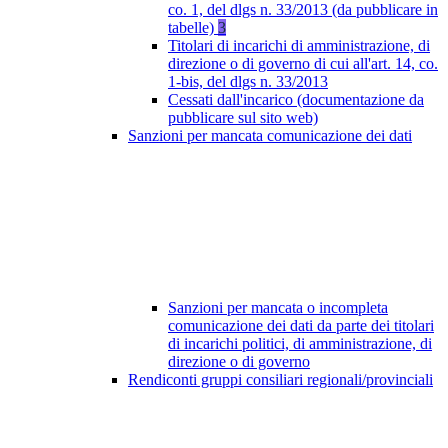
co. 1, del dlgs n. 33/2013 (da pubblicare in
tabelle)
3
Titolari di incarichi di amministrazione, di
direzione o di governo di cui all'art. 14, co.
1-bis, del dlgs n. 33/2013
Cessati dall'incarico (documentazione da
pubblicare sul sito web)
Sanzioni per mancata comunicazione dei dati
Sanzioni per mancata o incompleta
comunicazione dei dati da parte dei titolari
di incarichi politici, di amministrazione, di
direzione o di governo
Rendiconti gruppi consiliari regionali/provinciali