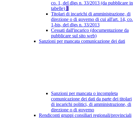
co. 1, del dlgs n. 33/2013 (da pubblicare in
tabelle)
3
Titolari di incarichi di amministrazione, di
direzione o di governo di cui all'art. 14, co.
1-bis, del dlgs n. 33/2013
Cessati dall'incarico (documentazione da
pubblicare sul sito web)
Sanzioni per mancata comunicazione dei dati
Sanzioni per mancata o incompleta
comunicazione dei dati da parte dei titolari
di incarichi politici, di amministrazione, di
direzione o di governo
Rendiconti gruppi consiliari regionali/provinciali