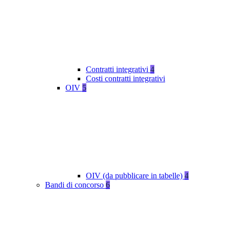
Contratti integrativi
4
Costi contratti integrativi
OIV
5
OIV (da pubblicare in tabelle)
4
Bandi di concorso
6