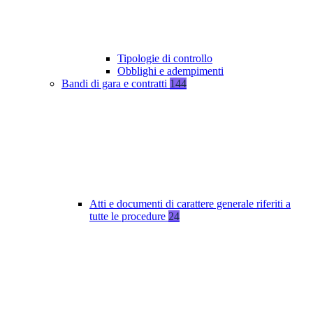
Tipologie di controllo
Obblighi e adempimenti
Bandi di gara e contratti
144
Atti e documenti di carattere generale riferiti a
tutte le procedure
24