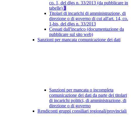
co. 1, del dlgs n. 33/2013 (da pubblicare in
tabelle)
3
Titolari di incarichi di amministrazione, di
direzione o di governo di cui all'art. 14, co.
1-bis, del dlgs n. 33/2013
Cessati dall'incarico (documentazione da
pubblicare sul sito web)
Sanzioni per mancata comunicazione dei dati
Sanzioni per mancata o incompleta
comunicazione dei dati da parte dei titolari
di incarichi politici, di amministrazione, di
direzione o di governo
Rendiconti gruppi consiliari regionali/provinciali