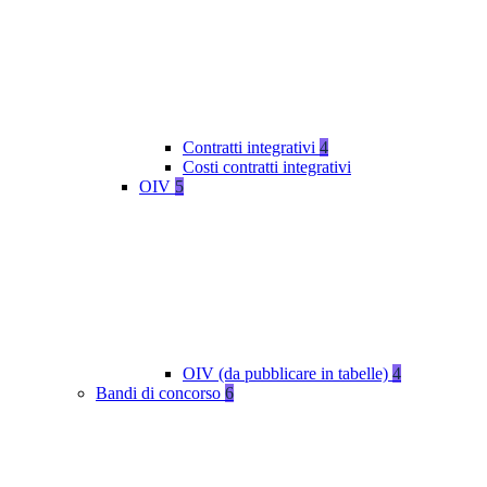
Contratti integrativi
4
Costi contratti integrativi
OIV
5
OIV (da pubblicare in tabelle)
4
Bandi di concorso
6