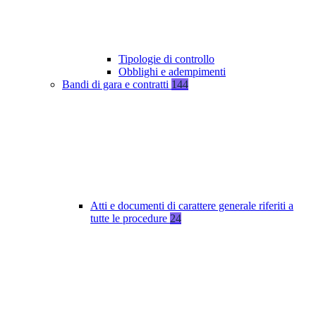
Tipologie di controllo
Obblighi e adempimenti
Bandi di gara e contratti
144
Atti e documenti di carattere generale riferiti a
tutte le procedure
24