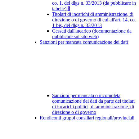
co. 1, del dlgs n. 33/2013 (da pubblicare in
tabelle)
3
Titolari di incarichi di amministrazione, di
direzione o di governo di cui all'art. 14, co.
1-bis, del dlgs n. 33/2013
Cessati dall'incarico (documentazione da
pubblicare sul sito web)
Sanzioni per mancata comunicazione dei dati
Sanzioni per mancata o incompleta
comunicazione dei dati da parte dei titolari
di incarichi politici, di amministrazione, di
direzione o di governo
Rendiconti gruppi consiliari regionali/provinciali