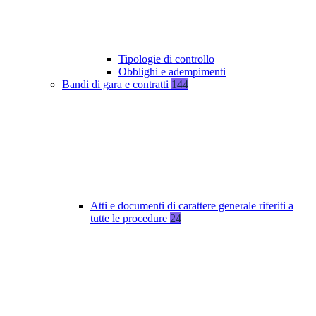
Tipologie di controllo
Obblighi e adempimenti
Bandi di gara e contratti
144
Atti e documenti di carattere generale riferiti a
tutte le procedure
24