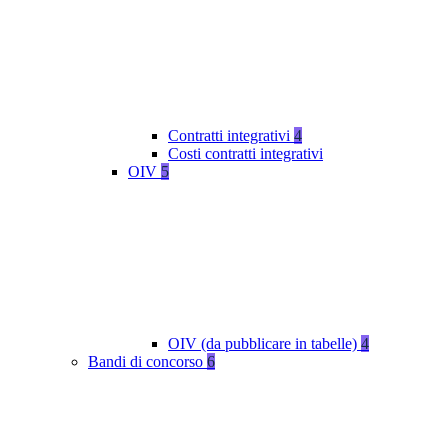
Contratti integrativi
4
Costi contratti integrativi
OIV
5
OIV (da pubblicare in tabelle)
4
Bandi di concorso
6