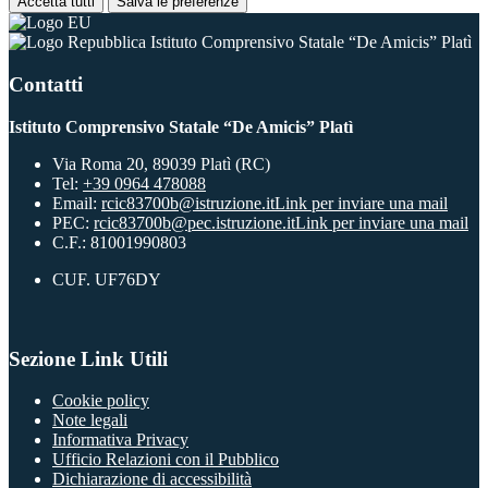
Accetta tutti
Salva le preferenze
Istituto Comprensivo Statale “De Amicis” Platì
Contatti
Istituto Comprensivo Statale “De Amicis” Platì
Via Roma 20, 89039 Platì (RC)
Tel:
+39 0964 478088
Email:
rcic83700b@istruzione.it
Link per inviare una mail
PEC:
rcic83700b@pec.istruzione.it
Link per inviare una mail
C.F.: 81001990803
CUF. UF76DY
Sezione Link Utili
Cookie policy
Note legali
Informativa Privacy
Ufficio Relazioni con il Pubblico
Dichiarazione di accessibilità