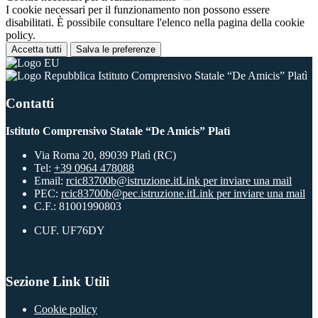
I cookie necessari per il funzionamento non possono essere
disabilitati. È possibile consultare l'elenco nella pagina della cookie
policy.
Accetta tutti
Salva le preferenze
Istituto Comprensivo Statale “De Amicis” Platì
Contatti
Istituto Comprensivo Statale “De Amicis” Platì
Via Roma 20, 89039 Platì (RC)
Tel:
+39 0964 478088
Email:
rcic83700b@istruzione.it
Link per inviare una mail
PEC:
rcic83700b@pec.istruzione.it
Link per inviare una mail
C.F.: 81001990803
CUF. UF76DY
Sezione Link Utili
Cookie policy