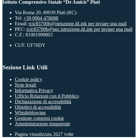
Istituto Comprensivo Statale “De Amicis” Platì
Via Roma 20, 89039 Platì (RC)
Tel:
+39 0964 478088
Email:
rcic83700b@istruzione.it
Link per inviare una mail
PEC:
rcic83700b@pec.istruzione.it
Link per inviare una mail
C.F.: 81001990803
CUF. UF76DY
Sezione Link Utili
Cookie policy
Note legali
Informativa Privacy
Ufficio Relazioni con il Pubblico
Dichiarazione di accessibilità
Obiettivi di accessibilità
Whistleblowing
Gestione consensi cookie
Amministrazione trasparente
Pagina visualizzata
2627
volte