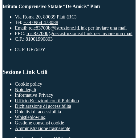
Istituto Comprensivo Statale “De Amicis” Platì
Via Roma 20, 89039 Platì (RC)
Tel:
+39 0964 478088
Email:
rcic83700b@istruzione.it
Link per inviare una mail
PEC:
rcic83700b@pec.istruzione.it
Link per inviare una mail
C.F.: 81001990803
CUF. UF76DY
Sezione Link Utili
Cookie policy
Note legali
Informativa Privacy
Ufficio Relazioni con il Pubblico
Dichiarazione di accessibilità
Obiettivi di accessibilità
Whistleblowing
Gestione consensi cookie
Amministrazione trasparente