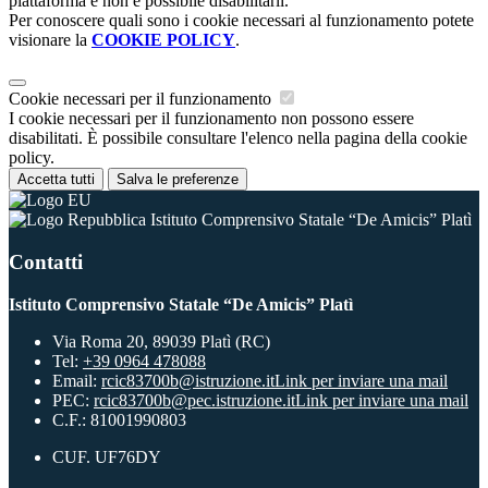
piattaforma e non è possibile disabilitarli.
Per conoscere quali sono i cookie necessari al funzionamento potete
visionare la
COOKIE POLICY
.
Cookie necessari per il funzionamento
I cookie necessari per il funzionamento non possono essere
disabilitati. È possibile consultare l'elenco nella pagina della cookie
policy.
Accetta tutti
Salva le preferenze
Istituto Comprensivo Statale “De Amicis” Platì
Contatti
Istituto Comprensivo Statale “De Amicis” Platì
Via Roma 20, 89039 Platì (RC)
Tel:
+39 0964 478088
Email:
rcic83700b@istruzione.it
Link per inviare una mail
PEC:
rcic83700b@pec.istruzione.it
Link per inviare una mail
C.F.: 81001990803
CUF. UF76DY