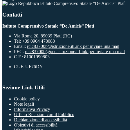
Istituto Comprensivo Statale “De Amicis” Platì
Contatti
Istituto Comprensivo Statale “De Amicis” Platì
Via Roma 20, 89039 Platì (RC)
Tel:
+39 0964 478088
Email:
rcic83700b@istruzione.it
Link per inviare una mail
PEC:
rcic83700b@pec.istruzione.it
Link per inviare una mail
C.F.: 81001990803
CUF. UF76DY
Sezione Link Utili
Cookie policy
Note legali
Informativa Privacy
Ufficio Relazioni con il Pubblico
Dichiarazione di accessibilità
Obiettivi di accessibilità