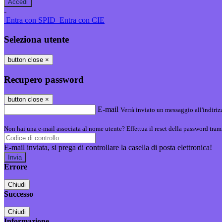
-
Entra con SPID
Entra con CIE
Seleziona utente
button close
×
Recupero password
button close
×
E-mail
Verrà inviato un messaggio all'indirizz
Non hai una e-mail associata al nome utente? Effettua il reset della password tram
E-mail inviata, si prega di controllare la casella di posta elettronica!
Errore
Chiudi
Successo
Chiudi
Informazione