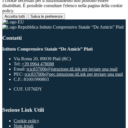
I cookie necessari per il funzionamento non possono essere
disabilitati. È possibile consultare l'elenco nella pagina della cookie
policy.
Accetta tutti
Salva le preferenze
Istituto Comprensivo Statale “De Amicis” Platì
Contatti
Istituto Comprensivo Statale “De Amicis” Platì
Via Roma 20, 89039 Platì (RC)
Tel:
+39 0964 478088
Email:
rcic83700b@istruzione.it
Link per inviare una mail
PEC:
rcic83700b@pec.istruzione.it
Link per inviare una mail
C.F.: 81001990803
CUF. UF76DY
Sezione Link Utili
Cookie policy
Note legali