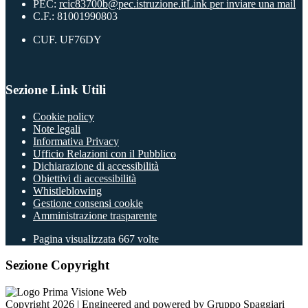
PEC:
rcic83700b@pec.istruzione.it
Link per inviare una mail
C.F.: 81001990803
CUF. UF76DY
Sezione Link Utili
Cookie policy
Note legali
Informativa Privacy
Ufficio Relazioni con il Pubblico
Dichiarazione di accessibilità
Obiettivi di accessibilità
Whistleblowing
Gestione consensi cookie
Amministrazione trasparente
Pagina visualizzata
667
volte
Sezione Copyright
Copyright 2026 | Engineered and powered by Gruppo Spaggiari